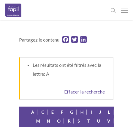
Skip
Men
to
main
content
Facebook
Twitter
LinkedIn
Partagez le contenu
Les résultats ont été filtrés avec la
lettre: A
Effacer la recherche
A
C
E
F
G
H
I
J
L
M
N
O
R
S
T
U
V