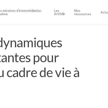
s missions d’intermédiation
Les
Nos
Actu
cative
AIVS®
ressources
 dynamiques
tantes pour
u cadre de vie à