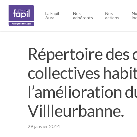
Skip
to
La Fapil
Nos
Nos
No
Aura
adhérents
actions
lo
main
content
Répertoire des
collectives habi
l’amélioration d
Villleurbanne.
29 janvier 2014