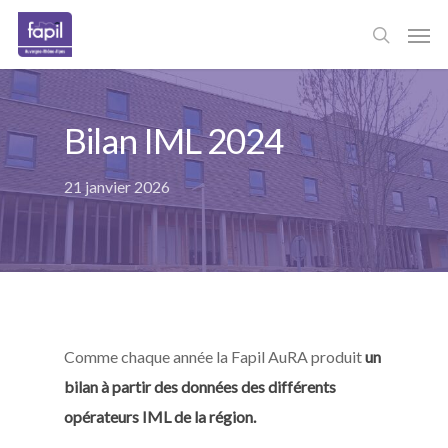
Skip
Men
to
main
content
Bilan IML 2024
21 janvier 2026
Comme chaque année la Fapil AuRA produit
un
bilan à partir des données des différents
opérateurs IML de la région.