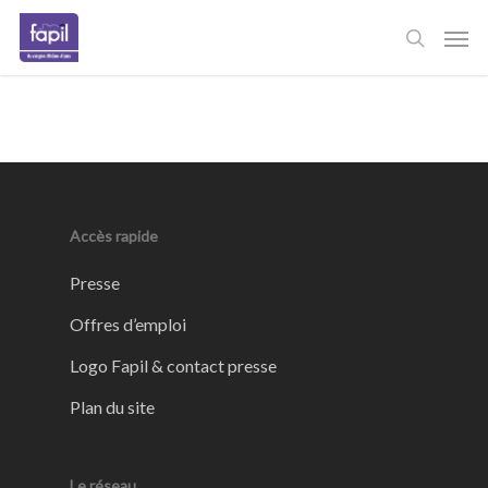
Skip
Men
to
main
content
Accès rapide
Presse
Offres d’emploi
Logo Fapil & contact presse
Plan du site
Le réseau