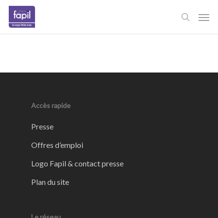
Skip
Men
to
main
content
Accès rapide
Presse
Offres d’emploi
Logo Fapil & contact presse
Plan du site
Le réseau