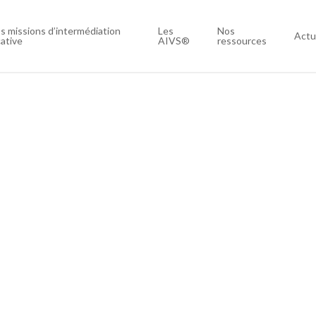
s missions d’intermédiation
Les
Nos
Actu
cative
AIVS®
ressources