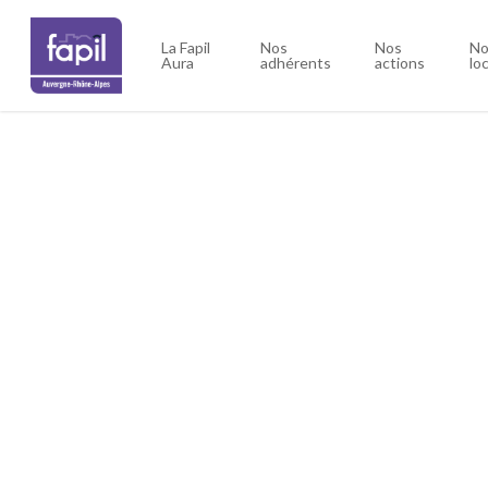
Skip
to
La Fapil
Nos
Nos
No
Aura
adhérents
actions
lo
main
content