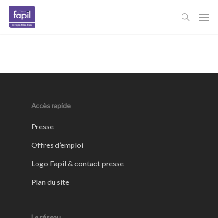
Skip
Men
to
main
content
Accès rapide
Presse
Offres d’emploi
Logo Fapil & contact presse
Plan du site
Le réseau