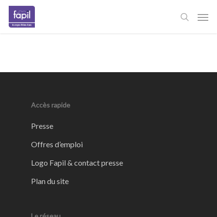
Skip
Men
to
main
content
Accès rapide
Presse
Offres d’emploi
Logo Fapil & contact presse
Plan du site
Le réseau