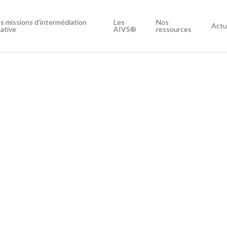
s missions d’intermédiation
Les
Nos
Actu
cative
AIVS®
ressources