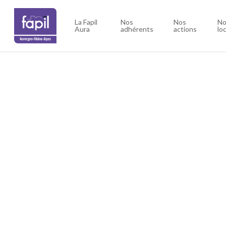
Skip
to
La Fapil
Nos
Nos
No
Aura
adhérents
actions
lo
main
content