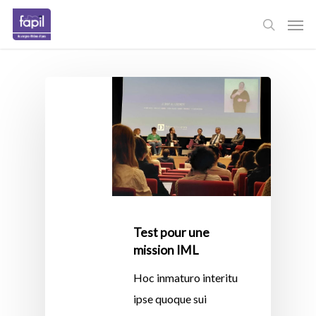
Skip
Men
to
main
content
Test pour une
mission IML
Hoc inmaturo interitu
ipse quoque sui