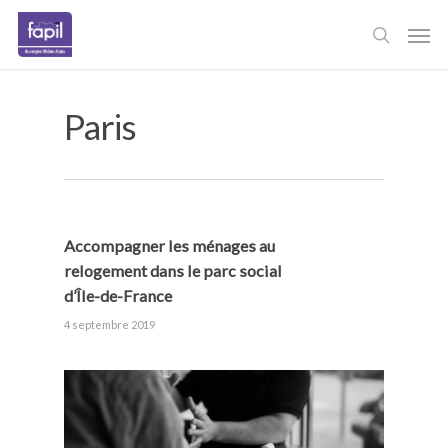
Skip
Men
to
main
content
Paris
Accompagner les ménages au
relogement dans le parc social
d’Île-de-France
4 septembre 2019