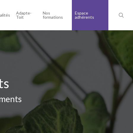
Adapte-
Nos
Espace
alités
Toit
formations
adhérents
ts
ements