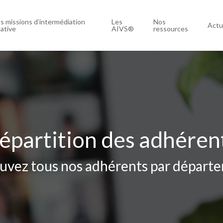
s missions d’intermédiation
Les
Nos
Actu
cative
AIVS®
ressources
épartition des adhéren
uvez tous nos adhérents par départ