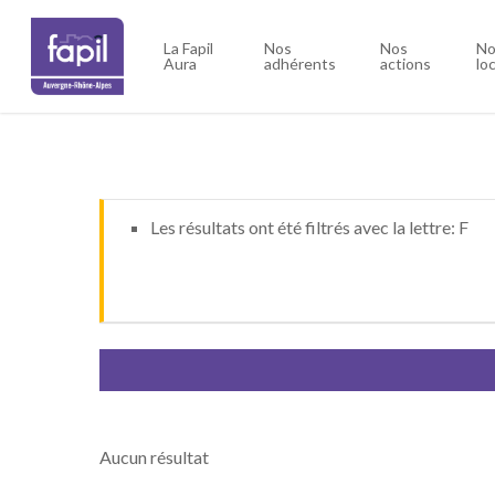
Skip
to
La Fapil
Nos
Nos
No
Aura
adhérents
actions
lo
main
content
Les résultats ont été filtrés avec la lettre: F
Aucun résultat