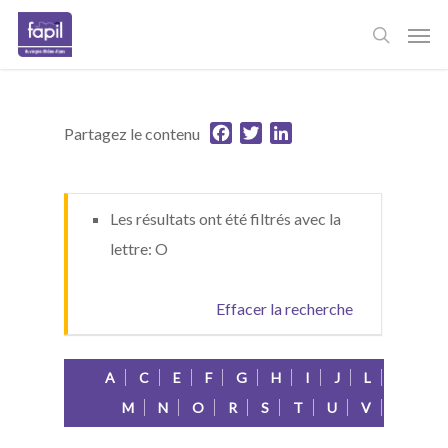
Skip
Men
to
main
content
Facebook
Twitter
LinkedIn
Partagez le contenu
Les résultats ont été filtrés avec la
lettre: O
Effacer la recherche
A
C
E
F
G
H
I
J
L
M
N
O
R
S
T
U
V